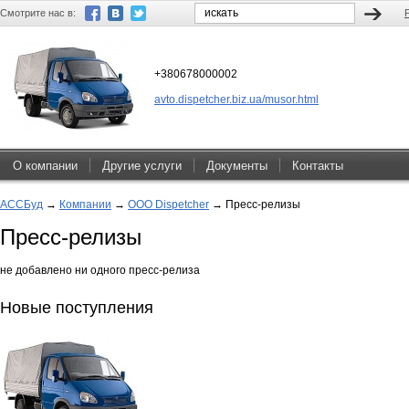
Смотрите нас в:
+380678000002
avto.dispetcher.biz.ua/musor.html
О компании
Другие услуги
Документы
Контакты
АССБуд
→
Компании
→
ООО Dispetcher
→
Пресс-релизы
Пресс-релизы
не добавлено ни одного пресс-релиза
Новые поступления