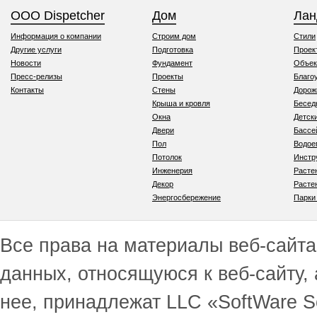
ООО Dispetcher
Дом
Ла
Информация о компании
Строим дом
Стили
Другие услуги
Подготовка
Проек
Новости
Фундамент
Объек
Пресс-релизы
Проекты
Благо
Контакты
Стены
Дорож
Крыша и кровля
Бесед
Окна
Детск
Двери
Бассе
Пол
Водо
Потолок
Инстр
Инженерия
Расте
Декор
Расте
Энергосбережение
Парки
Все права на материалы веб-сайта 
данных, относящуюся к веб-сайту,
нее, принадлежат LLC «SoftWare S